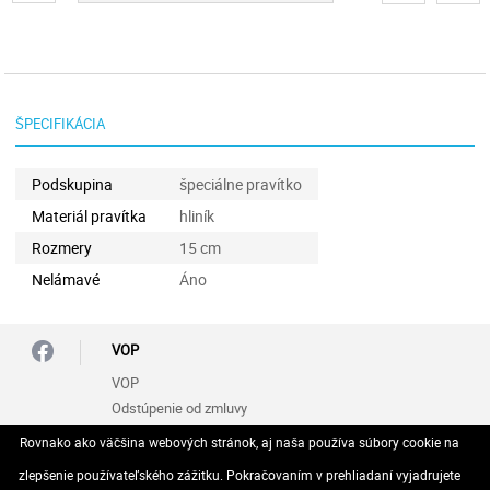
ŠPECIFIKÁCIA
Podskupina
špeciálne pravítko
Materiál pravítka
hliník
Rozmery
15 cm
Nelámavé
Áno
VOP
VOP
Odstúpenie od zmluvy
Rovnako ako väčšina webových stránok, aj naša používa súbory cookie na
Zásady ochrany osobných údajov (GDPR)
zlepšenie používateľského zážitku. Pokračovaním v prehliadaní vyjadrujete