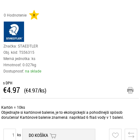
0 Hodnotenie
0
Značka: STAEDTLER
Obj. kód:
TS56315
Merná jednotka: ks
Hmotnosť: 0.027kg
Dostupnosť:
na sklade
s DPH
€4.97
(€4.97/ks)
Kartón = 10ks
Objednajte si kartónové balenie, je to ekologickejší a pohodlnejší spôsob
doručenia! Kartónové balenie znamená: napríklad 6 fliaš vody v 1 balení.
ks
DO KOŠÍKA