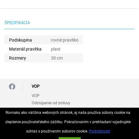
ŠPECIFIKÁCIA
Podskupina
rovné pravítko
Materiál pravítka
plast
Rozmery
30 cm
VOP
VOP
Odstúpenie od zmluvy
Rovnako ako väčšina webových stránok, aj naša používa súbory cookie na
Zásady ochrany osobných údajov (GDPR)
zlepšenie používateľského zážitku. Pokračovaním v prehliadaní vyjadrujete
súhlas s používaním súborov cookie.
Podrobnosti