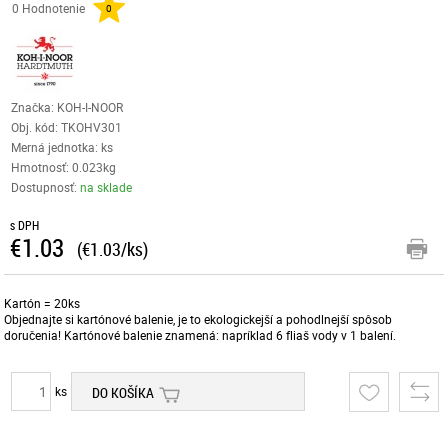
0 Hodnotenie
0
Značka: KOH-I-NOOR
Obj. kód:
TKOHV301
Merná jednotka: ks
Hmotnosť: 0.023kg
Dostupnosť:
na sklade
s DPH
€1.03
(€1.03/ks)
Kartón = 20ks
Objednajte si kartónové balenie, je to ekologickejší a pohodlnejší spôsob
doručenia! Kartónové balenie znamená: napríklad 6 fliaš vody v 1 balení.
ks
DO KOŠÍKA