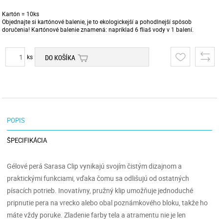
Kartón = 10ks
Objednajte si kartónové balenie, je to ekologickejší a pohodlnejší spôsob
doručenia! Kartónové balenie znamená: napríklad 6 fliaš vody v 1 balení.
ks
DO KOŠÍKA
POPIS
ŠPECIFIKÁCIA
Gélové perá Sarasa Clip vynikajú svojím čistým dizajnom a
praktickými funkciami, vďaka čomu sa odlišujú od ostatných
písacích potrieb. Inovatívny, pružný klip umožňuje jednoduché
pripnutie pera na vrecko alebo obal poznámkového bloku, takže ho
máte vždy poruke. Zladenie farby tela a atramentu nie je len