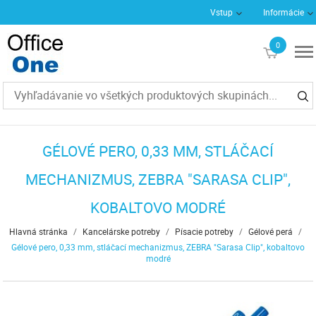
Vstup
Informácie
0
€0
GÉLOVÉ PERO, 0,33 MM, STLÁČACÍ
MECHANIZMUS, ZEBRA "SARASA CLIP",
KOBALTOVO MODRÉ
Hlavná stránka
/
Kancelárske potreby
/
Písacie potreby
/
Gélové perá
/
Gélové pero, 0,33 mm, stláčací mechanizmus, ZEBRA "Sarasa Clip", kobaltovo
modré