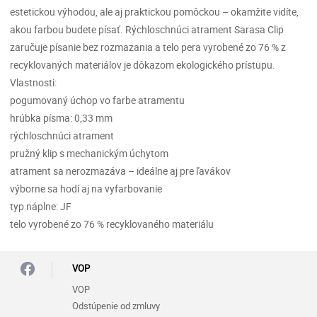
estetickou výhodou, ale aj praktickou pomôckou – okamžite vidíte,
akou farbou budete písať. Rýchloschnúci atrament Sarasa Clip
zaručuje písanie bez rozmazania a telo pera vyrobené zo 76 % z
recyklovaných materiálov je dôkazom ekologického prístupu.
Vlastnosti:
pogumovaný úchop vo farbe atramentu
hrúbka písma: 0,33 mm
rýchloschnúci atrament
pružný klip s mechanickým úchytom
atrament sa nerozmazáva – ideálne aj pre ľavákov
výborne sa hodí aj na vyfarbovanie
typ náplne: JF
telo vyrobené zo 76 % recyklovaného materiálu
VOP
VOP
Odstúpenie od zmluvy