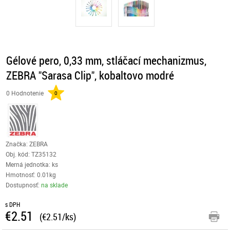
Gélové pero, 0,33 mm, stláčací mechanizmus,
ZEBRA "Sarasa Clip", kobaltovo modré
0 Hodnotenie
0
Značka: ZEBRA
Obj. kód:
TZ35132
Merná jednotka: ks
Hmotnosť: 0.01kg
Dostupnosť:
na sklade
s DPH
€2.51
(€2.51/ks)