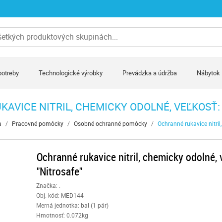
potreby
Technologické výrobky
Prevádzka a údržba
Nábytok
AVICE NITRIL, CHEMICKY ODOLNÉ, VEĽKOSŤ: 
a
/
Pracovné pomôcky
/
Osobné ochranné pomôcky
/
Ochranné rukavice nitril
Ochranné rukavice nitril, chemicky odolné, 
"Nitrosafe"
Značka: .
Obj. kód:
MED144
Merná jednotka: bal (1 pár)
Hmotnosť: 0.072kg