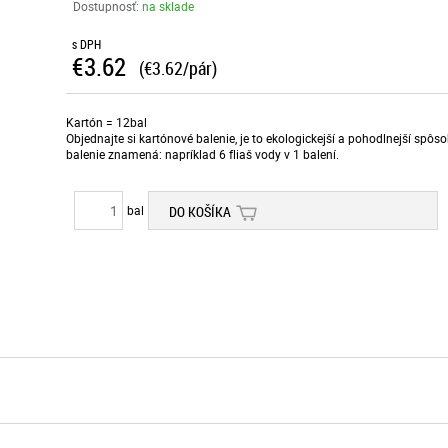
Dostupnosť:
na sklade
s DPH
€3.62
(€3.62/pár)
Kartón = 12bal
Objednajte si kartónové balenie, je to ekologickejší a pohodlnejší spô
balenie znamená: napríklad 6 fliaš vody v 1 balení.
bal
DO KOŠÍKA