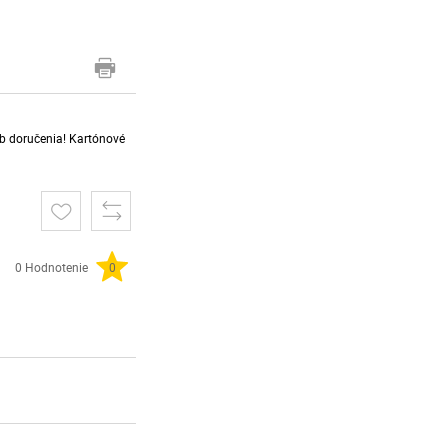
sob doručenia! Kartónové
0 Hodnotenie
0