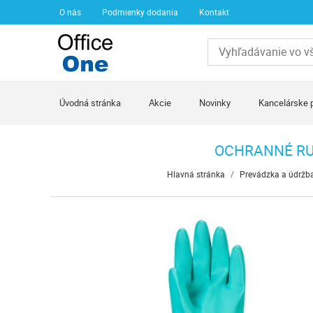
O nás
Podmienky dodania
Kontakt
Úvodná stránka
Akcie
Novinky
Kancelárske 
OCHRANNÉ RUK
Hlavná stránka
/
Prevádzka a údržb