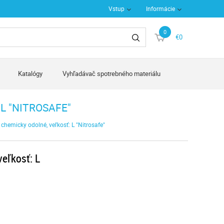
Vstup
Informácie
0
€0
Katalógy
Vyhľadávač spotrebného materiálu
L "NITROSAFE"
, chemicky odolné, veľkosť: L "Nitrosafe"
veľkosť: L