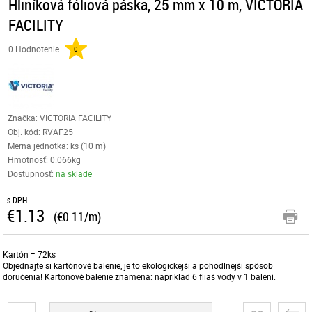
Hliníková fóliová páska, 25 mm x 10 m, VICTORIA
FACILITY
0 Hodnotenie
0
Značka: VICTORIA FACILITY
Obj. kód:
RVAF25
Merná jednotka: ks (10 m)
Hmotnosť: 0.066kg
Dostupnosť:
na sklade
s DPH
€1.13
(€0.11/m)
Kartón = 72ks
Objednajte si kartónové balenie, je to ekologickejší a pohodlnejší spôsob
doručenia! Kartónové balenie znamená: napríklad 6 fliaš vody v 1 balení.