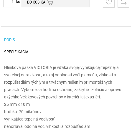
ks
DO KOŠÍKA
POPIS
ŠPECIFIKÁCIA
Hliníková páska VICTORIA je vďaka svojej vynikajúcej tepelnej a
svetelnej odrazivosti, ako aj odolnosti voči plameňu, vlhkosti a
rozpúšťadlám rýchlym a trvácnym riešením pri montážnych
prácach. Výborne sa hodí na ochranu, zakrytie, izoláciu a opravu
akýchkoľvek kovových povrchov v interiéri aj exteriéri.
25 mm x 10 m
hrúbka: 70 mikrónov
vynikajúca tepelná vodivosť
nehorľavá, odolná voči vlhkosti a rozpúšťadlám