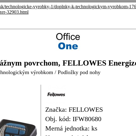
e.sk/technologicke-vyrobky-1/doplnky-k-technologickym-vyrobkom-17
zer-32903.html
masážnym povrchom, FELLOWES Energi
chnologickým výrobkom
/
Podložky pod nohy
Značka: FELLOWES
Obj. kód: IFW80680
Merná jednotka: ks