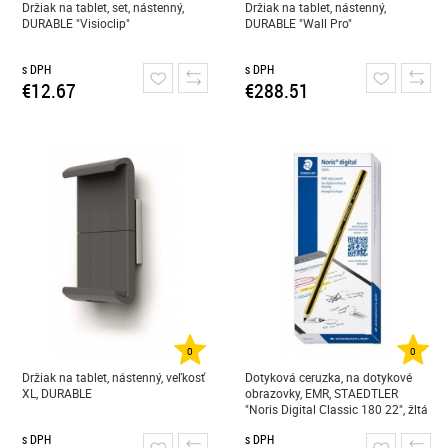
Držiak na tablet, set, nástenný,
Držiak na tablet, nástenný,
DURABLE "Visioclip"
DURABLE "Wall Pro"
s DPH
s DPH
€12.67
€288.51
0
0
Držiak na tablet, nástenný, veľkosť
Dotyková ceruzka, na dotykové
XL, DURABLE
obrazovky, EMR, STAEDTLER
"Noris Digital Classic 180 22", žltá
s DPH
s DPH