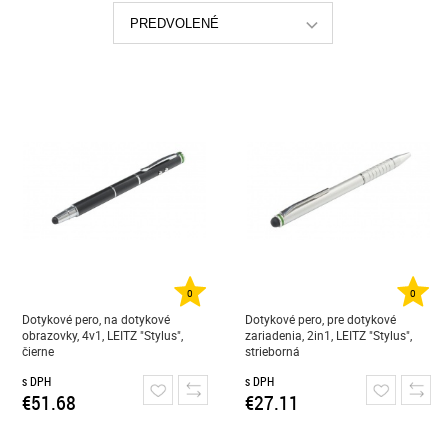
PREDVOLENÉ
0
0
Dotykové pero, na dotykové
Dotykové pero, pre dotykové
obrazovky, 4v1, LEITZ "Stylus",
zariadenia, 2in1, LEITZ "Stylus",
čierne
strieborná
s DPH
s DPH
€51.68
€27.11