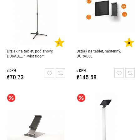
0
0
Držiak na tablet, podlahový,
Držiak na tablet, nástenný,
DURABLE "Twist floor"
DURABLE
s DPH
s DPH
€70.73
€145.58