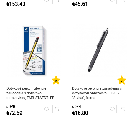
€153.43
€45.61
0
0
Dotykové pero, hrubé, pre
Dotykové pero, pre zariadenia s
zariadenia s dotykovou
dotykovou obrazovkou, TRUST
obrazovkou, EMR, STAEDTLER
"Stylus", čierna
"Noris Digital Jumbo"
s DPH
s DPH
€72.59
€16.80