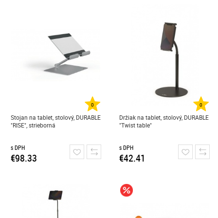
0
0
Stojan na tablet, stolový, DURABLE
Držiak na tablet, stolový, DURABLE
"RISE", strieborná
"Twist table"
s DPH
s DPH
€98.33
€42.41