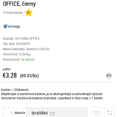
OFFICE, čierny
0 Hodnotenie
0
Značka: VICTORIA OFFICE
Obj. kód:
ILKVS6FK
Merná jednotka: škatuľa (100 ks)
Hmotnosť: 0.263kg
Dostupnosť:
na sklade
s DPH
€3.28
(€0.03/ks)
Kartón = 20škatuľa
Objednajte si kartónové balenie, je to ekologickejší a pohodlnejší spôsob
doručenia! Kartónové balenie znamená: napríklad 6 fliaš vody v 1 balení.
škatuľa
DO KOŠÍKA