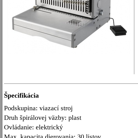
Špecifikácia
Podskupina: viazací stroj
Druh špirálovej väzby: plast
Ovládanie: elektrický
Max. kapacita dierovania: 30 listov