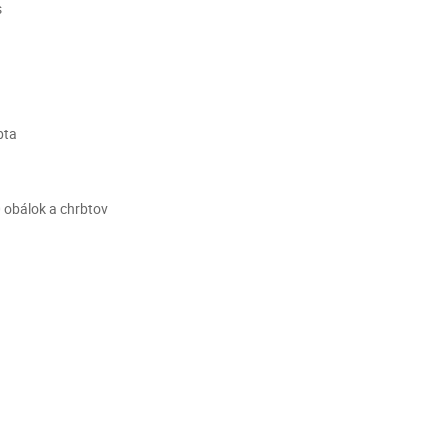
s
bta
 obálok a chrbtov