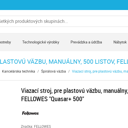
potreby
Technologické výrobky
Prevádzka a údržba
Nábytok
PLASTOVÚ VÄZBU, MANUÁLNY, 500 LISTOV, FE
Kancelárska technika
/
Špirálová väzba
/
Viazací stroj, pre plastovú väzbu, 
Viazací stroj, pre plastovú väzbu, manuálny,
FELLOWES "Quasar+ 500"
Značka: FELLOWES