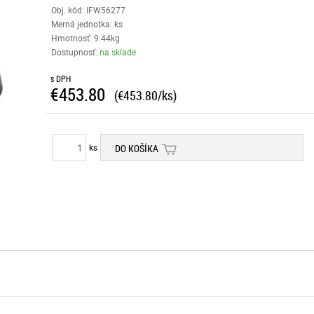
Obj. kód:
IFW56277
Merná jednotka: ks
Hmotnosť: 9.44kg
Dostupnosť:
na sklade
s DPH
€453.80
(€453.80/ks)
ks
DO KOŠÍKA