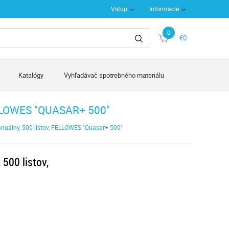
Vstup
Informácie
0
€0
Katalógy
Vyhľadávač spotrebného materiálu
LLOWES "QUASAR+ 500"
manuálny, 500 listov, FELLOWES "Quasar+ 500"
 500 listov,