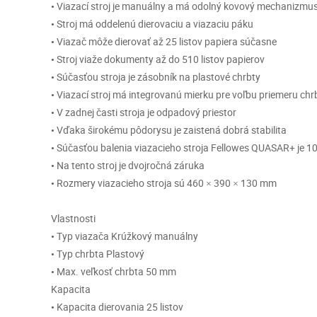
• Viazací stroj je manuálny a má odolný kovový mechanizmu
• Stroj má oddelenú dierovaciu a viazaciu páku
• Viazač môže dierovať až 25 listov papiera súčasne
• Stroj viaže dokumenty až do 510 listov papierov
• Súčasťou stroja je zásobník na plastové chrbty
• Viazací stroj má integrovanú mierku pre voľbu priemeru chr
• V zadnej časti stroja je odpadový priestor
• Vďaka širokému pôdorysu je zaistená dobrá stabilita
• Súčasťou balenia viazacieho stroja Fellowes QUASAR+ je 10
• Na tento stroj je dvojročná záruka
• Rozmery viazacieho stroja sú 460 × 390 × 130 mm
Vlastnosti
• Typ viazača Krúžkový manuálny
• Typ chrbta Plastový
• Max. veľkosť chrbta 50 mm
Kapacita
• Kapacita dierovania 25 listov