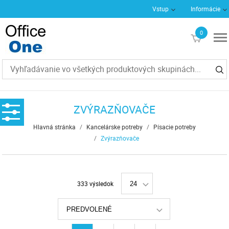
Vstup
Informácie
0
€0
ZVÝRAZŇOVAČE
Hlavná stránka
/
Kancelárske potreby
/
Písacie potreby
/
Zvýrazňovače
333 výsledok
24
PREDVOLENÉ