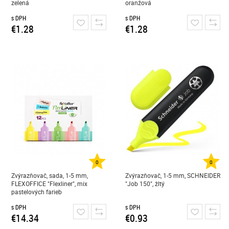
zelená
oranžová
s DPH
s DPH
€1.28
€1.28
0
0
Zvýrazňovač, sada, 1-5 mm,
Zvýrazňovač, 1-5 mm, SCHNEIDER
FLEXOFFICE "Flexliner", mix
"Job 150", žltý
pastelových farieb
s DPH
s DPH
€14.34
€0.93