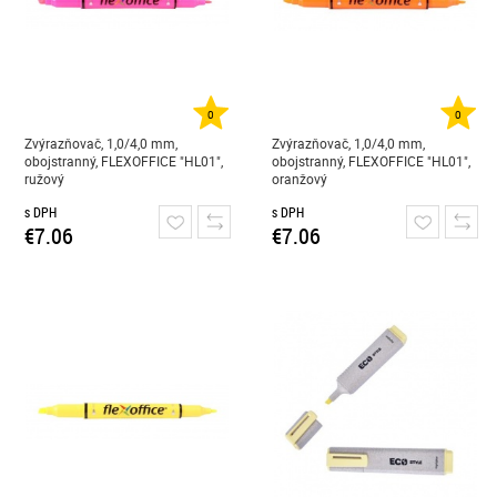
0
0
Zvýrazňovač, 1,0/4,0 mm,
Zvýrazňovač, 1,0/4,0 mm,
obojstranný, FLEXOFFICE "HL01",
obojstranný, FLEXOFFICE "HL01",
ružový
oranžový
s DPH
s DPH
€7.06
€7.06