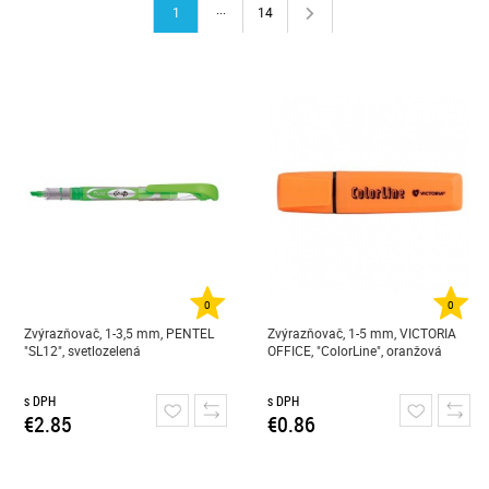
...
1
14
0
0
Zvýrazňovač, 1-3,5 mm, PENTEL
Zvýrazňovač, 1-5 mm, VICTORIA
"SL12", svetlozelená
OFFICE, "ColorLine", oranžová
s DPH
s DPH
€2.85
€0.86