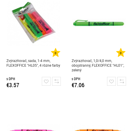
0
0
Zvýrazňovač, sada, 1-4 mm,
Zvýrazňovač, 1,0/4,0 mm,
FLEXOFFICE "HL05", 4 rôzne farby
obojstranný, FLEXOFFICE "HL01",
zelený
s DPH
s DPH
€3.57
€7.06