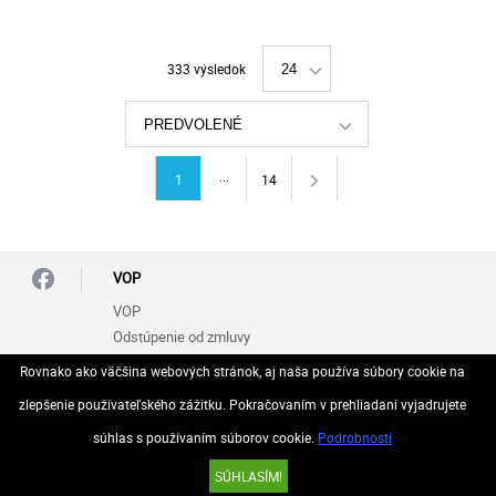
333 výsledok
24
PREDVOLENÉ
...
1
14
VOP
VOP
Odstúpenie od zmluvy
Rovnako ako väčšina webových stránok, aj naša používa súbory cookie na
Zásady ochrany osobných údajov (GDPR)
zlepšenie používateľského zážitku. Pokračovaním v prehliadaní vyjadrujete
súhlas s používaním súborov cookie.
Podrobnosti
© 2026 Všetky práva vyhradené..
SÚHLASÍM!