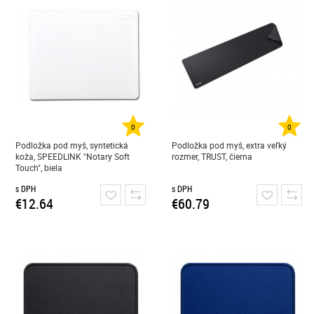
0
0
Podložka pod myš, syntetická
Podložka pod myš, extra veľký
koža, SPEEDLINK "Notary Soft
rozmer, TRUST, čierna
Touch", biela
s DPH
s DPH
€12.64
€60.79