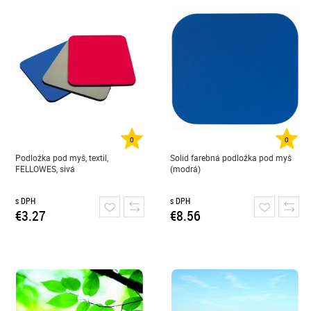
0
0
Podložka pod myš, textil,
Solid farebná podložka pod myš
FELLOWES, sivá
(modrá)
s DPH
s DPH
€3.27
€8.56