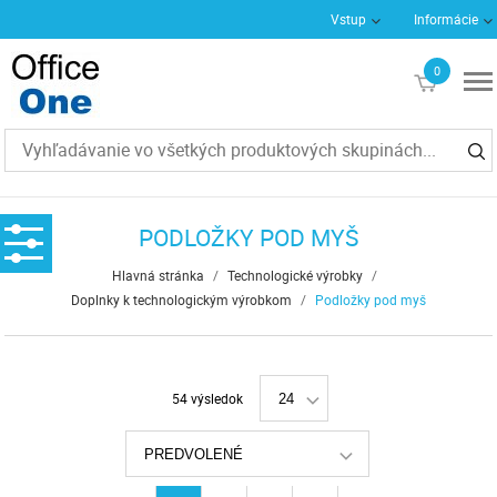
Vstup
Informácie
0
€0
PODLOŽKY POD MYŠ
Hlavná stránka
/
Technologické výrobky
/
Doplnky k technologickým výrobkom
/
Podložky pod myš
54 výsledok
24
PREDVOLENÉ