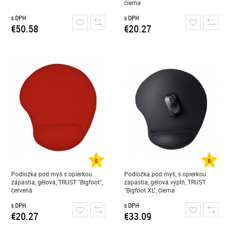
čierna
s DPH
s DPH
€50.58
€20.27
0
0
Podložka pod myš s opierkou
Podložka pod myš, s opierkou
zápästia, gélová, TRUST "Bigfoot",
zápästia, gélová výplň, TRUST
červená
"Bigfoot XL", čierna
s DPH
s DPH
€20.27
€33.09