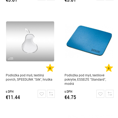
0
0
Podložka pod myš, textilný
Podložka pod myš, textilové
povrch, SPEEDLINK "Silk", hruška
pokrytie, ESSELTE "Standard",
modrá
s DPH
s DPH
€11.44
€4.75