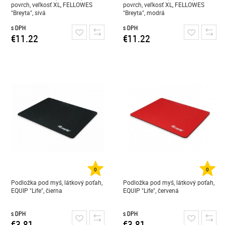
povrch, veľkosť XL, FELLOWES
povrch, veľkosť XL, FELLOWES
"Breyta", sivá
"Breyta", modrá
s DPH
s DPH
€11.22
€11.22
0
0
Podložka pod myš, látkový poťah,
Podložka pod myš, látkový poťah,
EQUIP "Life", čierna
EQUIP "Life", červená
s DPH
s DPH
€3.81
€3.81