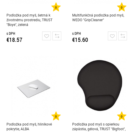
0
0
Podložka pod myš, šetrná k
Multifunkčná podložka pod myš,
životnému prostrediu, TRUST
WEDO "GripCleaner"
"Boye", zelená
s DPH
s DPH
€18.57
€15.60
0
0
Podložka pod myš, hliníkové
Podložka pod myš s opierkou
pokrytie, ALBA
zápästia, gélová, TRUST "Bigfoot",