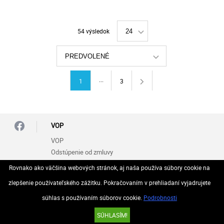
54 výsledok
24
PREDVOLENÉ
...
1
3
VOP
VOP
Odstúpenie od zmluvy
Rovnako ako väčšina webových stránok, aj naša používa súbory cookie na
Zásady ochrany osobných údajov (GDPR)
zlepšenie používateľského zážitku. Pokračovaním v prehliadaní vyjadrujete
súhlas s používaním súborov cookie.
Podrobnosti
© 2026 Všetky práva vyhradené..
SÚHLASÍM!