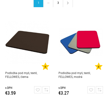
...
1
3
0
0
Podložka pod myš, textil,
Podložka pod myš, textil,
FELLOWES, čierna
FELLOWES, modrá
s DPH
s DPH
€3.59
€3.27